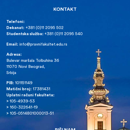
KONTAKT
Telefoni:
Dekanat:
+381 (0)11 2095 502
Studentska služba:
+381 (0)11 2095 540
Email:
info@pravnifakultet.edu.rs
Adresa:
Bulevar maršala Tolbuhina 36
11070 Novi Beograd,
Srbija
PIB:
101151149
Matični broj:
17381431
Uplatni računi fakulteta:
>
105-4939-53
>
160-322641-19
>
105-0514801000013-51