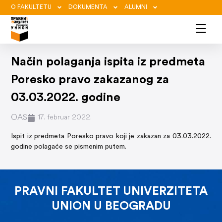
O FAKULTETU
DOKUMENTA
ALUMNI
Način polaganja ispita iz predmeta
Poresko pravo zakazanog za
03.03.2022. godine
OAS
17. februar 2022.
Ispit iz predmeta Poresko pravo koji je zakazan za 03.03.2022.
godine polagaće se pismenim putem.
PRAVNI FAKULTET UNIVERZITETA
UNION U BEOGRADU