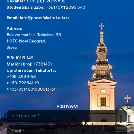
Dekanat:
+381 (0)11 2095 502
Studentska služba:
+381 (0)11 2095 540
Email:
info@pravnifakultet.edu.rs
Adresa:
Bulevar maršala Tolbuhina 36
11070 Novi Beograd,
Srbija
PIB:
101151149
Matični broj:
17381431
Uplatni računi fakulteta:
>
105-4939-53
>
160-322641-19
>
105-0514801000013-51
PIŠI NAM