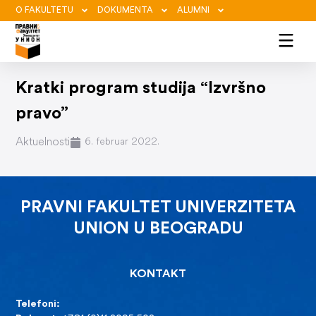
O FAKULTETU
DOKUMENTA
ALUMNI
Kratki program studija “Izvršno
pravo”
Aktuelnosti
6. februar 2022.
PRAVNI FAKULTET UNIVERZITETA
UNION U BEOGRADU
KONTAKT
Telefoni: