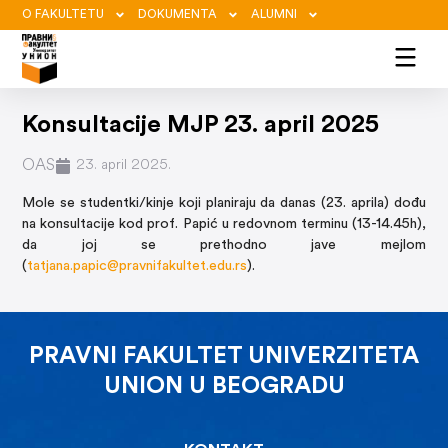
O FAKULTETU
DOKUMENTA
ALUMNI
Konsultacije MJP 23. april 2025
OAS
23. april 2025.
Mole se studentki/kinje koji planiraju da danas (23. aprila) dođu
na konsultacije kod prof. Papić u redovnom terminu (13-14.45h),
da joj se prethodno jave mejlom
(
tatjana.papic@pravnifakultet.edu.rs
).
PRAVNI FAKULTET UNIVERZITETA
UNION U BEOGRADU