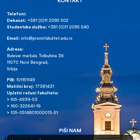
KONTAKT
Telefoni:
Dekanat:
+381 (0)11 2095 502
Studentska služba:
+381 (0)11 2095 540
Email:
info@pravnifakultet.edu.rs
Adresa:
Bulevar maršala Tolbuhina 36
11070 Novi Beograd,
Srbija
PIB:
101151149
Matični broj:
17381431
Uplatni računi fakulteta:
>
105-4939-53
>
160-322641-19
>
105-0514801000013-51
PIŠI NAM