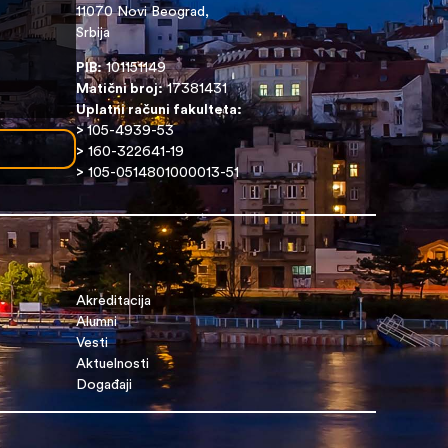
11070 Novi Beograd,
Srbija
PIB:
101151149
Matični broj:
17381431
Uplatni računi fakulteta:
>
105-4939-53
>
160-322641-19
>
105-0514801000013-51
Akreditacija
Alumni
Vesti
Aktuelnosti
Događaji