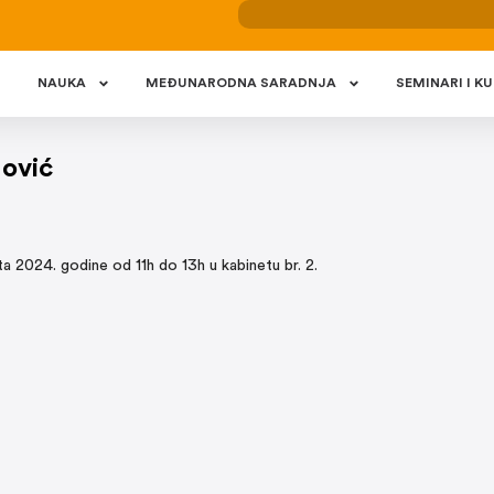
NAUKA
MEÐUNARODNA SARADNJA
SEMINARI I KU
nović
ta 2024. godine od 11h do 13h u kabinetu br. 2.