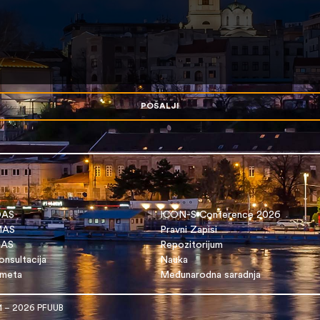
POŠALJI
OAS
ICON-S Conference 2026
 MAS
Pravni Zapisi
DAS
Repozitorijum
nsultacija
Nauka
dmeta
Međunarodna saradnja
1 – 2026 PFUUB