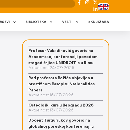
RSEVI
BIBLIOTEKA
VESTI
eKNJIŽARA
Profesor Vukadinović govorio na
Akademskoj konferenciji povodom
stogodišnjice UNIDROIT-a u Rimu
Aktuelnosti
24/07/2026
Rad profesora Božića objavljen u
prestižnom časopisu Nationalities
Papers
Aktuelnosti
15/07/2026
Osteološki kurs u Beogradu 2026
Aktuelnosti
13/07/2026
Docent Tiutiuriukov govorio na
globalnoj poreskoj konferenciji u