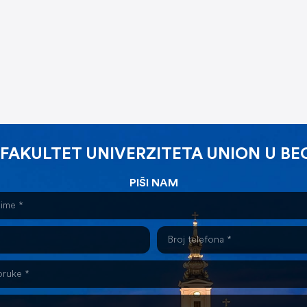
 FAKULTET UNIVERZITETA UNION U B
PIŠI NAM