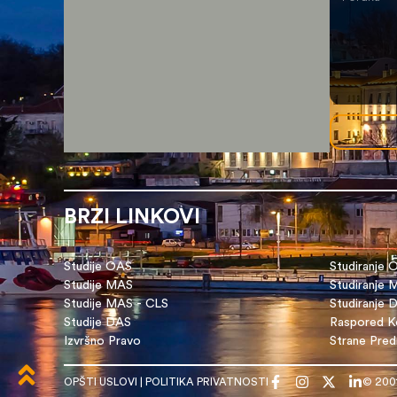
BRZI LINKOVI
Studije OAS
Studiranje 
Studije MAS
Studiranje
Studije MAS - CLS
Studiranje 
Studije DAS
Raspored Ko
Izvršno Pravo
Strane Pre
OPŠTI USLOVI
|
POLITIKA PRIVATNOSTI
© 200