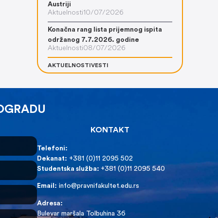
Austriji
Aktuelnosti
10/07/2026
Konačna rang lista prijemnog ispita
održanog 7.7.2026. godine
Aktuelnosti
08/07/2026
AKTUELNOSTI
VESTI
EOGRADU
KONTAKT
Telefoni:
Dekanat:
+381 (0)11 2095 502
Studentska služba:
+381 (0)11 2095 540
Email:
info@pravnifakultet.edu.rs
Adresa:
Bulevar maršala Tolbuhina 36