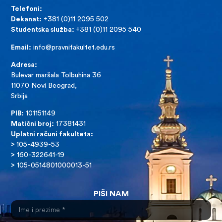
Telefoni:
Dekanat:
+381 (0)11 2095 502
Studentska služba:
+381 (0)11 2095 540
Email:
info@pravnifakultet.edu.rs
Adresa:
Bulevar maršala Tolbuhina 36
11070 Novi Beograd,
Srbija
PIB:
101151149
Matični broj:
17381431
Uplatni računi fakulteta:
>
105-4939-53
>
160-322641-19
>
105-0514801000013-51
PIŠI NAM