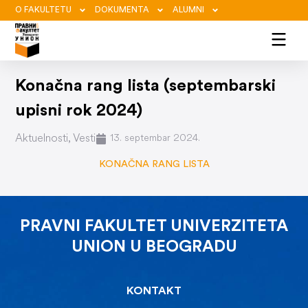
O FAKULTETU
DOKUMENTA
ALUMNI
Konačna rang lista (septembarski
upisni rok 2024)
Aktuelnosti
,
Vesti
13. septembar 2024.
KONAČNA RANG LISTA
PRAVNI FAKULTET UNIVERZITETA
UNION U BEOGRADU
KONTAKT