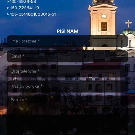
>
105-4939-53
>
160-322641-19
>
105-0514801000013-51
PIŠI NAM