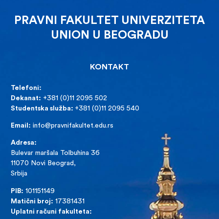
PRAVNI FAKULTET UNIVERZITETA
UNION U BEOGRADU
KONTAKT
Telefoni:
Dekanat:
+381 (0)11 2095 502
Studentska služba:
+381 (0)11 2095 540
Email:
info@pravnifakultet.edu.rs
Adresa:
Bulevar maršala Tolbuhina 36
11070 Novi Beograd,
Srbija
PIB:
101151149
Matični broj:
17381431
Uplatni računi fakulteta: