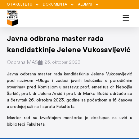
O FAKULTETU
DOKUMENTA
ALUMNI
Javna odbrana master rada
kandidatkinje Jelene Vukosavljević
Odbrana MAS
25. oktobar 2023.
Javna odbrana master rada kandidatkinje Jelene Vukosavljević
pod nazivom «Uloga i zadaci javnih beležnika u porodičnim
stvarima» pred Komisijom u sastavu: prof. emeritus dr Nebojša
Šarkić, prof. dr Jelena Arsić i prof. dr Marko Božić održaće se
u četvrtak 26. oktobra 2023. godine sa početkom u 16 časova
u srednjoj sali na I spratu Fakulteta.
Master rad sa izveštajem mentorke je dostupan na uvid u
biblioteci Fakulteta.