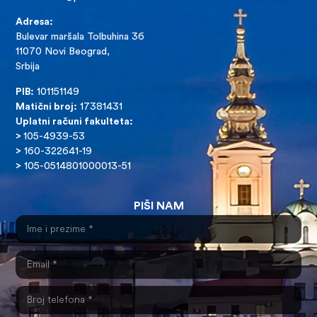
Adresa:
Bulevar maršala Tolbuhina 36
11070 Novi Beograd,
Srbija
PIB:
101151149
Matični broj:
17381431
Uplatni računi fakulteta:
>
105-4939-53
>
160-322641-19
>
105-0514801000013-51
PIŠI NAM