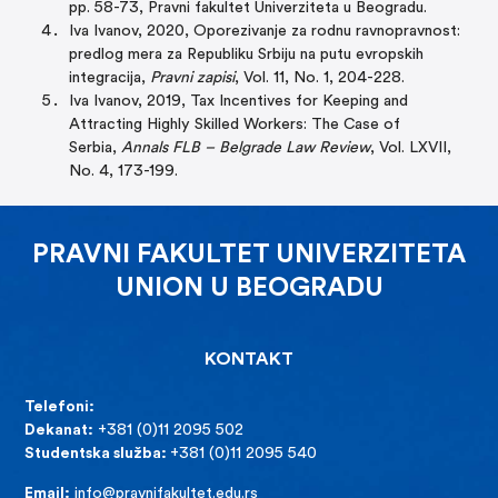
pp. 58-73, Pravni fakultet Univerziteta u Beogradu.
Iva Ivanov, 2020, Oporezivanje za rodnu ravnopravnost:
predlog mera za Republiku Srbiju na putu evropskih
integracija,
Pravni zapisi
, Vol. 11, No. 1, 204-228.
Iva Ivanov, 2019, Tax Incentives for Keeping and
Attracting Highly Skilled Workers: The Case of
Serbia,
Annals FLB – Belgrade Law Review
, Vol. LXVII,
No. 4, 173-199.
PRAVNI FAKULTET UNIVERZITETA
UNION U BEOGRADU
KONTAKT
Telefoni:
Dekanat:
+381 (0)11 2095 502
Studentska služba:
+381 (0)11 2095 540
Email:
info@pravnifakultet.edu.rs