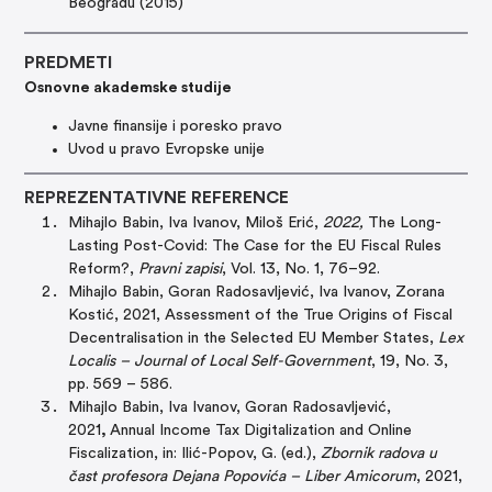
Beogradu (2015)
PREDMETI
Osnovne akademske studije
Javne finansije i poresko pravo
Uvod u pravo Evropske unije
REPREZENTATIVNE REFERENCE
Mihajlo Babin, Iva Ivanov, Miloš Erić,
2022,
The Long-
Lasting Post-Covid: The Case for the EU Fiscal Rules
Reform?,
Pravni zapisi
, Vol. 13, No. 1, 76–92.
Mihajlo Babin, Goran Radosavljević, Iva Ivanov, Zorana
Kostić, 2021, Assessment of the True Origins of Fiscal
Decentralisation in the Selected EU Member States,
L
ex
Localis – Journal of Local Self-Government
, 19, No. 3,
pp. 569 – 586.
Mihajlo Babin, Iva Ivanov, Goran Radosavljević,
2021
,
Annual Income Tax Digitalization and Online
Fiscalization, in: Ilić-Popov, G. (ed.),
Zbornik radova u
čast profesora Dejana Popovića – Liber Amicorum
, 2021,