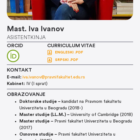
Mast. Iva Ivanov
ASISTENTKINJA
ORCID
CURRICULUM VITAE
ENGLESKI .PDF
SRPSKI .PDF
KONTAKT
E-mail:
iva.ivanov@pravnifakultet.edu.rs
Kabinet:
IV (I sprat)
OBRAZOVANJE
Doktorske studije –
kandidat na Pravnom fakultetu
Univerziteta u Beogradu (2018-)
Master studije (LL.M.) –
University of Cambridge (2018)
Master studije –
Pravni fakultet Univerziteta u Beogradu
(2017)
Osnovne studije –
Pravni fakultet Univerziteta u