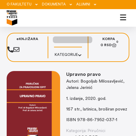
O FAKULTETU
DOKUMENTA
ALUMNI
eKNJIŽARA
KORPA
0
0
RSD
KATEGORIJE
Upravno pravo
Autori: Bogoljub Milosavljević,
Jelena Jerinić
1. izdanje, 2020. god.
167 str., latinica, broširan povez
ISBN 978-86-7952-037-1
Kategorija:
Priručnici