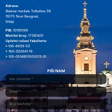
Adresa:
Bulevar maršala Tolbuhina 36
11070 Novi Beograd,
Srbija
PIB:
101151149
Matični broj:
17381431
Uplatni računi fakulteta:
>
105-4939-53
>
160-322641-19
>
105-0514801000013-51
PIŠI NAM