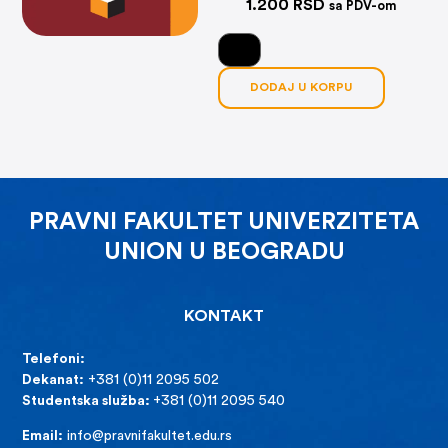
1.200
RSD
sa PDV-om
DODAJ U KORPU
PRAVNI FAKULTET UNIVERZITETA
UNION U BEOGRADU
KONTAKT
Telefoni:
Dekanat:
+381 (0)11 2095 502
Studentska služba:
+381 (0)11 2095 540
Email:
info@pravnifakultet.edu.rs