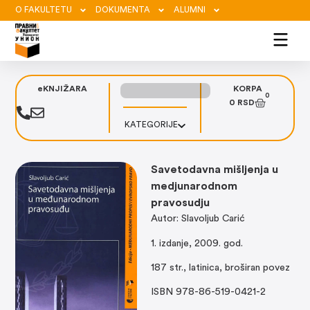
O FAKULTETU
DOKUMENTA
ALUMNI
eKNJIŽARA
KORPA
0
0
RSD
KATEGORIJE
Savetodavna mišljenja u
medjunarodnom
pravosudju
Autor: Slavoljub Carić
1. izdanje, 2009. god.
187 str., latinica, broširan povez
ISBN 978-86-519-0421-2