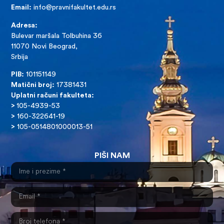
Email:
info@pravnifakultet.edu.rs
Adresa:
Bulevar maršala Tolbuhina 36
11070 Novi Beograd,
Srbija
PIB:
101151149
Matični broj:
17381431
Uplatni računi fakulteta:
>
105-4939-53
>
160-322641-19
>
105-0514801000013-51
PIŠI NAM