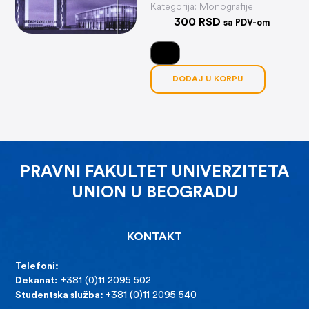
Kategorija:
Monografije
300
RSD
sa PDV-om
DODAJ U KORPU
PRAVNI FAKULTET UNIVERZITETA
UNION U BEOGRADU
KONTAKT
Telefoni:
Dekanat:
+381 (0)11 2095 502
Studentska služba:
+381 (0)11 2095 540