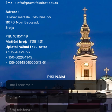
Email:
info@pravnifakultet.edu.rs
Adresa:
Bulevar maršala Tolbuhina 36
11070 Novi Beograd,
Srbija
PIB:
101151149
Matični broj:
17381431
Uplatni računi fakulteta:
>
105-4939-53
>
160-322641-19
>
105-0514801000013-51
PIŠI NAM