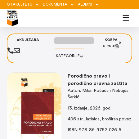
O FAKULTETU
DOKUMENTA
ALUMNI
eKNJIŽARA
KORPA
0
0
RSD
KATEGORIJE
Porodično pravo i
porodično pravna zaštita
Autori: Milan Počuča i Nebojša
Šarkić
13. izdanje, 2026. god.
406 str., latinica, broširan povez
ISBN 978-86-9752-026-5