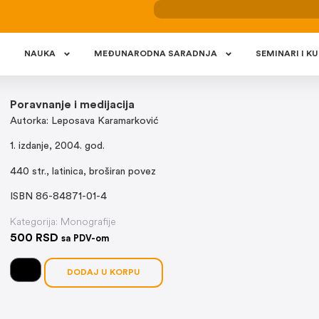
NAUKA
MEÐUNARODNA SARADNJA
SEMINARI I KU
Poravnanje i medijacija
Autorka: Leposava Karamarković
1. izdanje, 2004. god.
440 str., latinica, broširan povez
ISBN 86-84871-01-4
Kategorija:
Monografije
500
RSD
sa PDV-om
DODAJ U KORPU