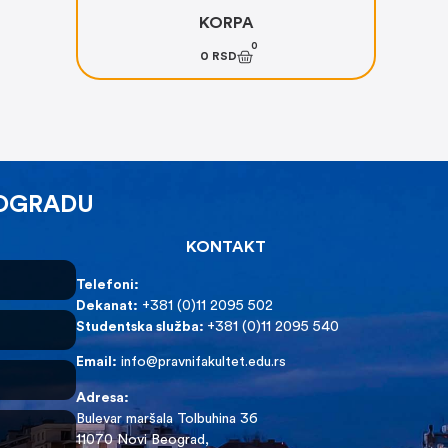
KORPA
0
0
RSD
EOGRADU
KONTAKT
Telefoni:
Dekanat:
+381 (0)11 2095 502
Studentska služba:
+381 (0)11 2095 540
Email:
info@pravnifakultet.edu.rs
Adresa:
Bulevar maršala Tolbuhina 36
11070 Novi Beograd,