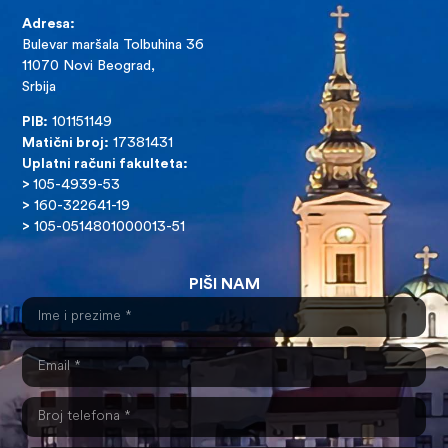
Adresa:
Bulevar maršala Tolbuhina 36
11070 Novi Beograd,
Srbija
PIB:
101151149
Matični broj:
17381431
Uplatni računi fakulteta:
>
105-4939-53
>
160-322641-19
>
105-0514801000013-51
PIŠI NAM