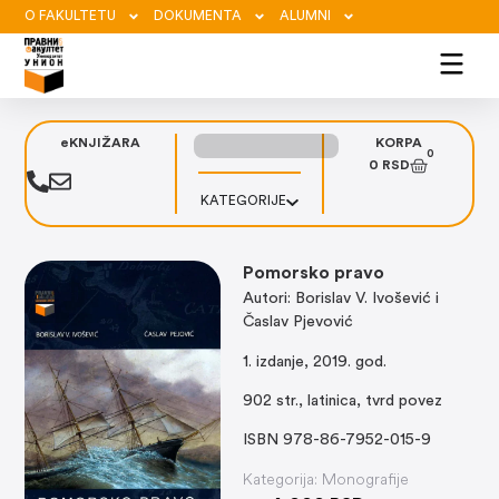
O FAKULTETU
DOKUMENTA
ALUMNI
eKNJIŽARA
KORPA
0
0
RSD
KATEGORIJE
Pomorsko pravo
Autori: Borislav V. Ivošević i
Časlav Pjevović
1. izdanje, 2019. god.
902 str., latinica, tvrd povez
ISBN 978-86-7952-015-9
Kategorija:
Monografije