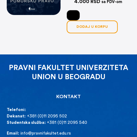
4.000
RSD
sa PDV-om
DODAJ U KORPU
PRAVNI FAKULTET UNIVERZITETA
UNION U BEOGRADU
KONTAKT
Telefoni:
Dekanat:
+381 (0)11 2095 502
Studentska služba:
+381 (0)11 2095 540
Email:
info@pravnifakultet.edu.rs