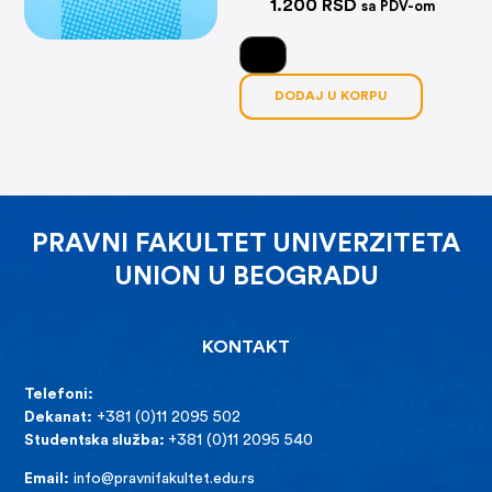
1.200
RSD
sa PDV-om
DODAJ U KORPU
PRAVNI FAKULTET UNIVERZITETA
UNION U BEOGRADU
KONTAKT
Telefoni:
Dekanat:
+381 (0)11 2095 502
Studentska služba:
+381 (0)11 2095 540
Email:
info@pravnifakultet.edu.rs