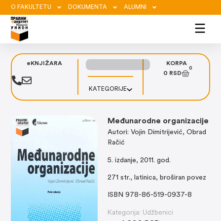
O FAKULTETU
DOKUMENTA
ALUMNI
eKNJIŽARA
KORPA
0
0
RSD
KATEGORIJE
Međunarodne organizacije
Autori: Vojin Dimitrijević, Obrad
Račić
5. izdanje, 2011. god.
271 str., latinica, broširan povez
ISBN 978-86-519-0937-8
Kategorija:
Udžbenici