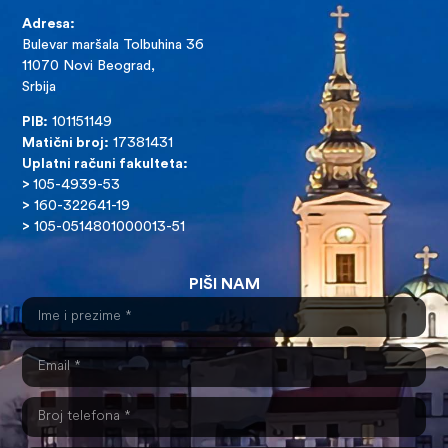
Adresa:
Bulevar maršala Tolbuhina 36
11070 Novi Beograd,
Srbija
PIB:
101151149
Matični broj:
17381431
Uplatni računi fakulteta:
>
105-4939-53
>
160-322641-19
>
105-0514801000013-51
PIŠI NAM