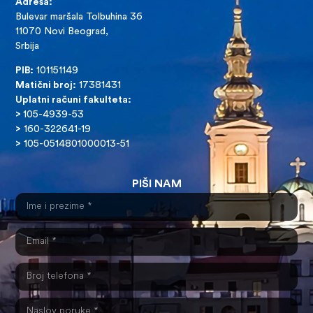
Adresa:
Bulevar maršala Tolbuhina 36
11070 Novi Beograd,
Srbija
PIB:
101151149
Matični broj:
17381431
Uplatni računi fakulteta:
>
105-4939-53
>
160-322641-19
>
105-0514801000013-51
PIŠI NAM