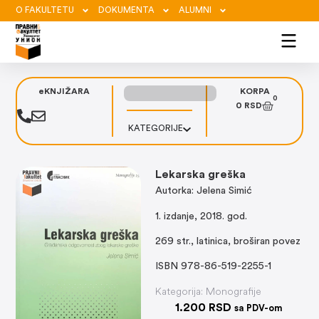
O FAKULTETU
DOKUMENTA
ALUMNI
eKNJIŽARA
KORPA
0
0
RSD
KATEGORIJE
Lekarska greška
Autorka: Jelena Simić
1. izdanje, 2018. god.
269 str., latinica, broširan povez
ISBN 978-86-519-2255-1
Kategorija:
Monografije
1.200
RSD
sa PDV-om