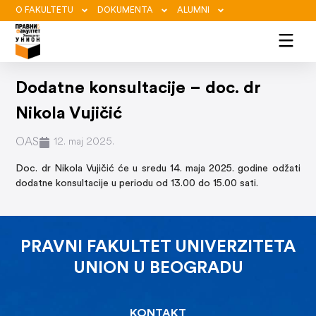
O FAKULTETU
DOKUMENTA
ALUMNI
Dodatne konsultacije – doc. dr
Nikola Vujičić
OAS
12. maj 2025.
Doc. dr Nikola Vujičić će u sredu 14. maja 2025. godine odžati
dodatne konsultacije u periodu od 13.00 do 15.00 sati.
PRAVNI FAKULTET UNIVERZITETA
UNION U BEOGRADU
KONTAKT