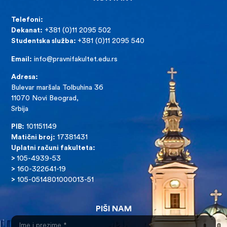
Telefoni:
Dekanat:
+381 (0)11 2095 502
Studentska služba:
+381 (0)11 2095 540
Email:
info@pravnifakultet.edu.rs
Adresa:
Bulevar maršala Tolbuhina 36
11070 Novi Beograd,
Srbija
PIB:
101151149
Matični broj:
17381431
Uplatni računi fakulteta:
>
105-4939-53
>
160-322641-19
>
105-0514801000013-51
PIŠI NAM