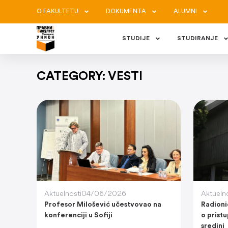
O FAKULTETU
DOKUMENTA
ALUMNI
STUDIJE
STUDIRANJE
CATEGORY: VESTI
Aktuelnosti
04/06/2026
Aktueln
Profesor Milošević učestvovao na
Radioni
konferenciji u Sofiji
o prist
sredini