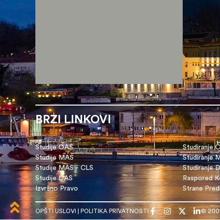
BRZI LINKOVI
Studije OAS
Studiranje 
Studije MAS
Studiranje
Studije MAS - CLS
Studiranje 
Studije DAS
Raspored Ko
Izvršno Pravo
Strane Pre
OPŠTI USLOVI
|
POLITIKA PRIVATNOSTI
© 200