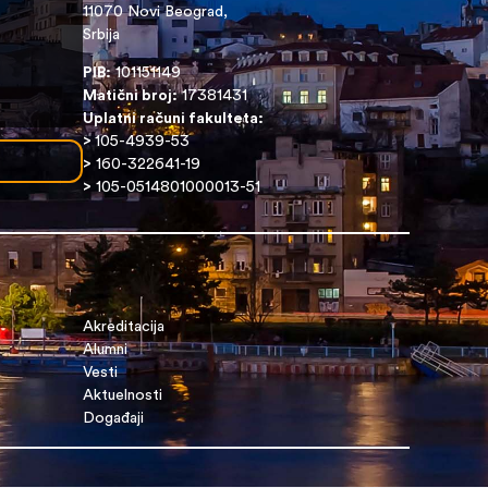
11070 Novi Beograd,
Srbija
PIB:
101151149
Matični broj:
17381431
Uplatni računi fakulteta:
>
105-4939-53
>
160-322641-19
>
105-0514801000013-51
Akreditacija
Alumni
Vesti
Aktuelnosti
Događaji