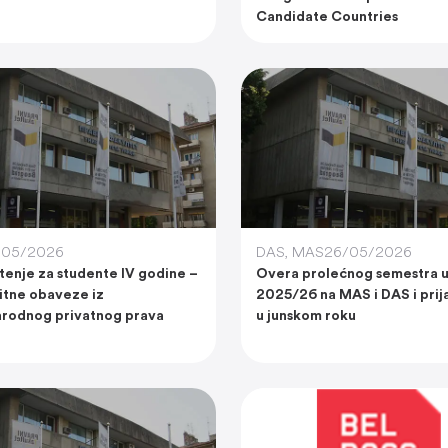
Candidate Countries
/05/2026
DAS
,
MAS
26/05/2026
enje za studente IV godine –
Overa prolećnog semestra u
itne obaveze iz
2025/26 na MAS i DAS i prija
rodnog privatnog prava
u junskom roku