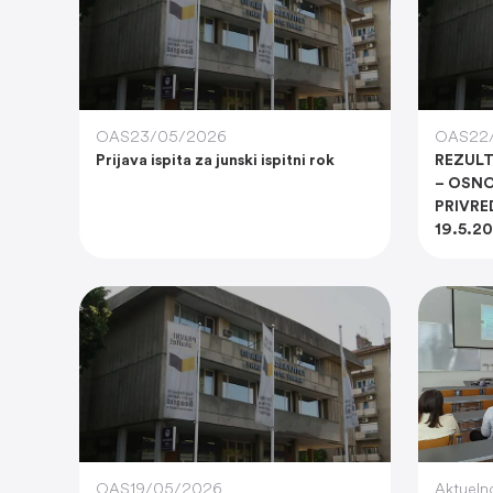
OAS
23/05/2026
OAS
22
Prijava ispita za junski ispitni rok
REZUL
– OSNO
PRIVR
19.5.2
OAS
19/05/2026
Aktueln