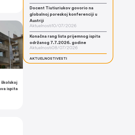
Docent Tiutiuriukov govorio na
globalnoj poreskoj konferenciji u
Austriji
Aktuelnosti
10/07/2026
Konačna rang lista prijemnog ispita
održanog 7.7.2026. godine
Aktuelnosti
08/07/2026
AKTUELNOSTI
VESTI
 školskoj
va ispita