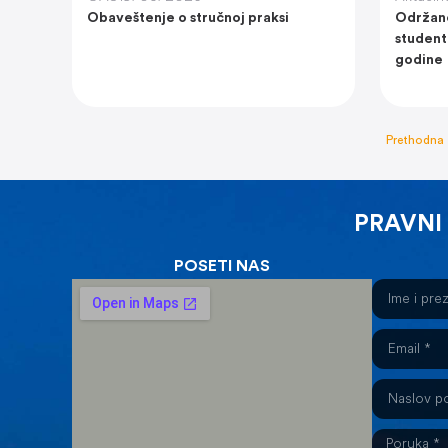
Obaveštenje o stručnoj praksi
Održano
student
godine
Prethodna
PRAVNI
POSETI NAS