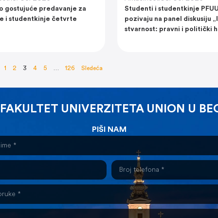
 gostujuće predavanje za
Studenti i studentkinje PFU
e i studentkinje četvrte
pozivaju na panel diskusiju 
stvarnost: pravni i politički 
1
2
3
4
5
…
126
Sledeća
 FAKULTET UNIVERZITETA UNION U B
PIŠI NAM