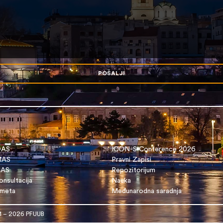
POŠALJI
OAS
ICON-S Conference 2026
 MAS
Pravni Zapisi
DAS
Repozitorijum
nsultacija
Nauka
dmeta
Međunarodna saradnja
1 – 2026 PFUUB