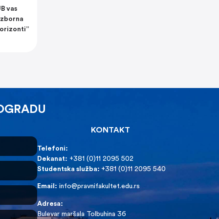
UB vas
„Izborna
horizonti”
EOGRADU
KONTAKT
Telefoni:
Dekanat:
+381 (0)11 2095 502
Studentska služba:
+381 (0)11 2095 540
Email:
info@pravnifakultet.edu.rs
Adresa:
Bulevar maršala Tolbuhina 36