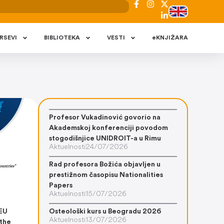
RSEVI
BIBLIOTEKA
VESTI
eKNJIŽARA
Profesor Vukadinović govorio na
Akademskoj konferenciji povodom
stogodišnjice UNIDROIT-a u Rimu
Aktuelnosti
24/07/2026
Rad profesora Božića objavljen u
prestižnom časopisu Nationalities
Papers
Aktuelnosti
15/07/2026
EU
Osteološki kurs u Beogradu 2026
Aktuelnosti
13/07/2026
 the