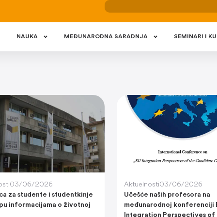
NAUKA
MEÐUNARODNA SARADNJA
SEMINARI I KU
osti
03/06/2026
Aktuelnosti
03/06/2026
ca za studente i studentkinje
Učešće naših profesora na
upu informacijama o životnoj
međunarodnoj konferenciji 
Integration Perspectives of