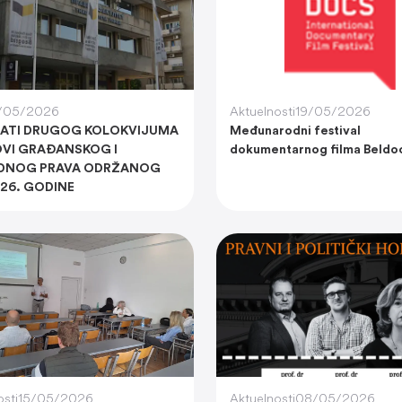
/05/2026
Aktuelnosti
19/05/2026
TATI DRUGOG KOLOKVIJUMA
Međunarodni festival
VI GRAĐANSKOG I
dokumentarnog filma Beldo
EDNOG PRAVA ODRŽANOG
026. GODINE
osti
15/05/2026
Aktuelnosti
08/05/2026