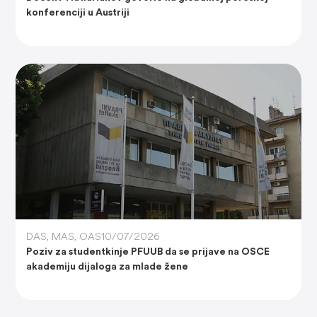
konferenciji u Austriji
DAS
,
MAS
,
OAS
10/07/2026
Poziv za studentkinje PFUUB da se prijave na OSCE
akademiju dijaloga za mlade žene