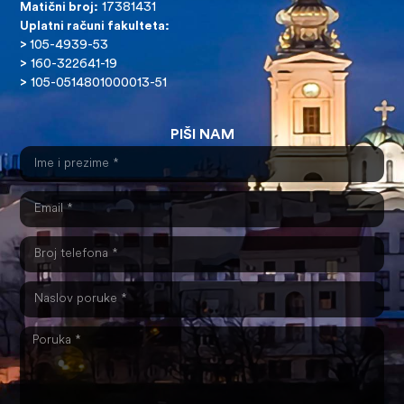
Matični broj:
17381431
Uplatni računi fakulteta:
>
105-4939-53
>
160-322641-19
>
105-0514801000013-51
PIŠI NAM