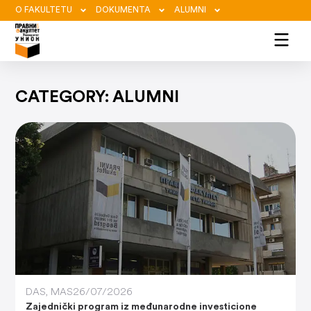
O FAKULTETU
DOKUMENTA
ALUMNI
CATEGORY: ALUMNI
DAS
,
MAS
26/07/2026
Zajednički program iz međunarodne investicione