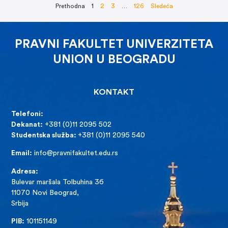
Prethodna
1
2
3
…
126
Sledeća
PRAVNI FAKULTET UNIVERZITETA
UNION U BEOGRADU
KONTAKT
Telefoni:
Dekanat:
+381 (0)11 2095 502
Studentska služba:
+381 (0)11 2095 540
Email:
info@pravnifakultet.edu.rs
Adresa:
Bulevar maršala Tolbuhina 36
11070 Novi Beograd,
Srbija
PIB:
101151149