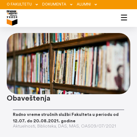
O FAKULTETU
DOKUMENTA
ALUMNI
Obaveštenja
BIBLIOTEKA
Radno vreme stručnih službi Fakulteta u periodu od
12.07. do 20.08.2021. godine
Aktuelnosti
,
Biblioteka
,
DAS
,
MAS
,
OAS
09/07/2021