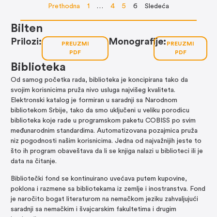
Prethodna
1
…
4
5
6
Sledeća
Bilten
Prilozi:
Monografije:
PREUZMI
PREUZMI
PDF
PDF
Biblioteka
Od samog početka rada, biblioteka je koncipirana tako da
svojim korisnicima pruža nivo usluga najvišeg kvaliteta.
Elektronski katalog je formiran u saradnji sa Narodnom
bibliotekom Srbije, tako da smo uključeni u veliku porodicu
biblioteka koje rade u programskom paketu COBISS po svim
međunarodnim standardima. Automatizovana pozajmica pruža
niz pogodnosti našim korisnicima. Jedna od najvažnijih jeste to
što ih program obaveštava da li se knjiga nalazi u biblioteci ili je
data na čitanje.
Bibliotečki fond se kontinuirano uvećava putem kupovine,
poklona i razmene sa bibliotekama iz zemlje i inostranstva. Fond
je naročito bogat literaturom na nemačkom jeziku zahvaljujući
saradnji sa nemačkim i švajcarskim fakultetima i drugim