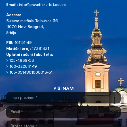
Email:
info@pravnifakultet.edu.rs
Adresa:
Bulevar maršala Tolbuhina 36
11070 Novi Beograd,
Srbija
PIB:
101151149
Matični broj:
17381431
Uplatni računi fakulteta:
>
105-4939-53
>
160-322641-19
>
105-0514801000013-51
PIŠI NAM