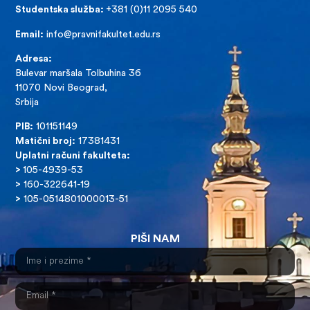
Studentska služba:
+381 (0)11 2095 540
Email:
info@pravnifakultet.edu.rs
Adresa:
Bulevar maršala Tolbuhina 36
11070 Novi Beograd,
Srbija
PIB:
101151149
Matični broj:
17381431
Uplatni računi fakulteta:
>
105-4939-53
>
160-322641-19
>
105-0514801000013-51
PIŠI NAM