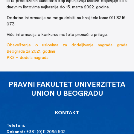
lista predloženih kandidata koji ispunjavaju uslove objavljuje se u
dnevnim listovima najkasnije do 15. marta 2022. godine.
Dodatne informacije se mogu dobiti na broj telefona: 011 3216-
073.
Više informacija o konkursu možete pronaći u prilogu.
Obaveštenje o uslovima za dodeljivanje nagrada grada
Beograda za 2021. godinu
PKS – dodela nagrada
PRAVNI FAKULTET UNIVERZITETA
UNION U BEOGRADU
KONTAKT
Telefoni:
Dekanat:
+381 (0)11 2095 502