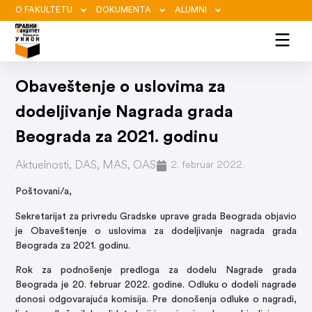
O FAKULTETU
DOKUMENTA
ALUMNI
Obaveštenje o uslovima za
dodeljivanje Nagrada grada
Beograda za 2021. godinu
Aktuelnosti
,
DAS
,
MAS
,
OAS
2. februar 2022.
Poštovani/a,
Sekretarijat za privredu Gradske uprave grada Beograda objavio
je Obaveštenje o uslovima za dodeljivanje nagrada grada
Beograda za 2021. godinu.
Rok za podnošenje predloga za dodelu Nagrade grada
Beograda je 20. februar 2022. godine. Odluku o dodeli nagrade
donosi odgovarajuća komisija. Pre donošenja odluke o nagradi,